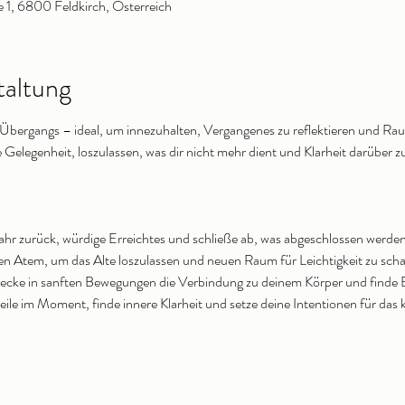
 1, 6800 Feldkirch, Österreich
taltung
s Übergangs – ideal, um innezuhalten, Vergangenes zu reflektieren und Rau
e Gelegenheit, loszulassen, was dir nicht mehr dient und Klarheit darüber z
Jahr zurück, würdige Erreichtes und schließe ab, was abgeschlossen werden
en Atem, um das Alte loszulassen und neuen Raum für Leichtigkeit zu scha
ecke in sanften Bewegungen die Verbindung zu deinem Körper und finde B
eile im Moment, finde innere Klarheit und setze deine Intentionen für da